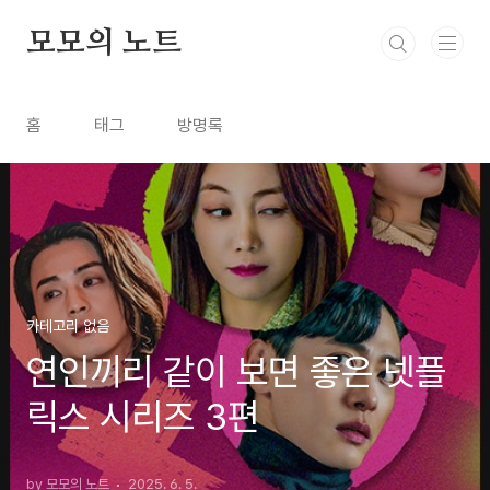
본문 바로가기
모모의 노트
홈
태그
방명록
카테고리 없음
연인끼리 같이 보면 좋은 넷플
릭스 시리즈 3편
by 모모의 노트
2025. 6. 5.