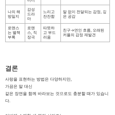
미디
감성
나의 해
느리고
말 없이 전달되는 감정, 깊
드라
방일지
잔잔함
은 공감
마
로맨스
로맨
따뜻하
친구→연인 흐름, 오래된
는 별책
스, 직
고 부드
커플의 감정 재발견
부록
장극
러움
결론
사랑을 표현하는 방법은 다양하지만,
가끔은 말 대신
같은 장면을 함께 바라보는 것으로도 충분할 때가 있습니
다.